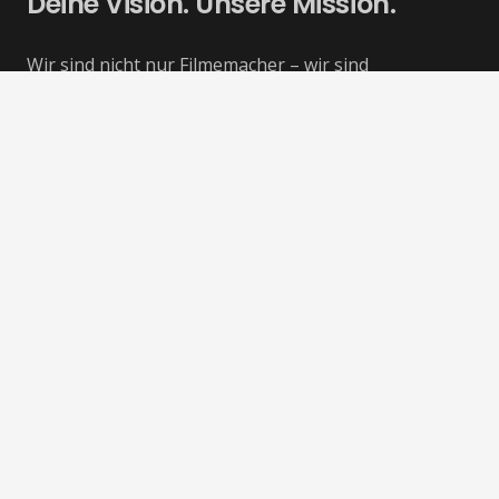
Deine Vision. Unsere Mission.
Wir sind nicht nur Filmemacher – wir sind
Geschichtenerzähler, Träumer und Schöpfer von
visuellen Meisterwerken. Bei uns verschmelzen
künstlerische Vision und technische Exzellenz, um
unvergessliche Erlebnisse zu schaffen. Unser Team
aus talentierten Profis widmet sich jedem Projekt mit
Hingabe und einem unersättlichen Streben nach
Perfektion.
Neu im Portfolio
OTTO
Immer in Bewegung