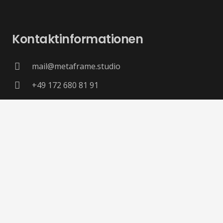
Kontaktinformationen
mail@metaframe.studio
+49 172 680 81 91
Gustav-Linden-Str. 34
40878 Ratingen